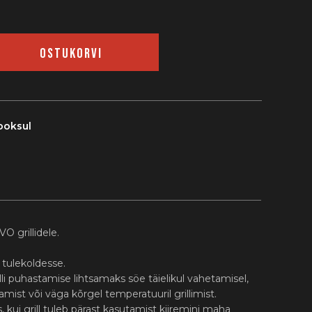
OSTUKORVI
ooksul
 grillidele.
i tulekoldesse.
lli puhastamise lihtsamaks söe täielikul vahetamisel,
mist või väga kõrgel temperatuuril grillimist.
 kui grill tuleb pärast kasutamist kiiremini maha