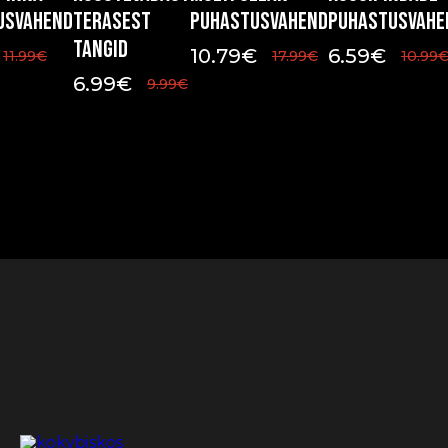
usvahend
terasest
puhastusvahend
puhastusvahe
tangid
10.79
€
6.59
€
11.99
€
17.99
€
10.99
6.99
€
9.99
€