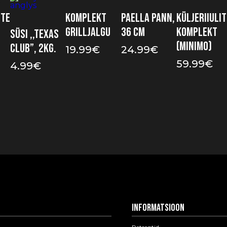
ute
Komplekt
Paella pann,
Küljeriiulit
grilljalgu
36 cm
komplekt
Süsi ,,Texas
(Minimo)
Club”, 2kg.
19.99
€
24.99
€
59.99
€
4.99
€
Informatsioon