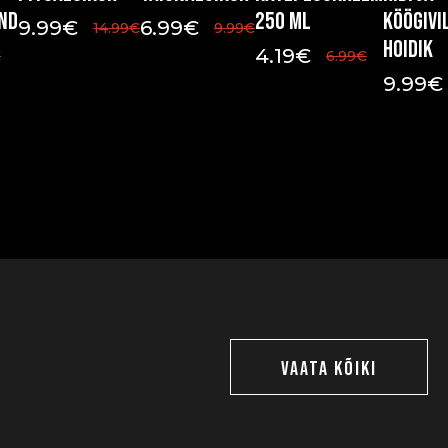
nd
250 ml
köögivi
9.99
€
6.99
€
14.99
€
9.99
€
hoidik
4.19
€
€
6.99
€
9.99
€
VAATA KÕIKI