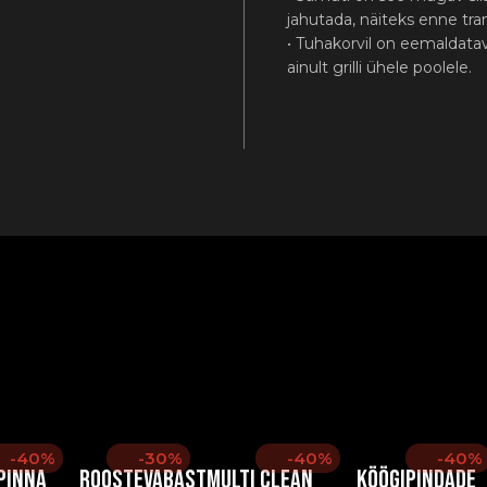
jahutada, näiteks enne tra
• Tuhakorvil on eemaldat
ainult grilli ühele poolele.
-40%
-30%
-40%
-40%
 pinna
Roostevabast
Multi Clean
Köögipindade