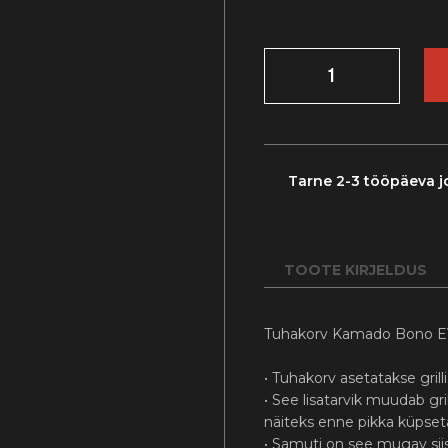
TUHAKORV
EVO
KOGUS
Tarne 2-3 tööpäeva j
TOOTE KIRJELDUS
Tuhakorv Kamado Bono EVO
• Tuhakorv asetatakse grill
• See lisatarvik muudab gri
näiteks enne pikka küpseta
• Samuti on see mugav siis,