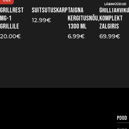
Uus
LÄBIMÜÜDUD
Grillrest
Suitsutuskarp
Taigna
Grilltarvik
MG-1
kergitusnõu,
komplekt
12.99
€
grillile
1300 ml
Zalgiris
20.00
€
6.99
€
69.99
€
Pood