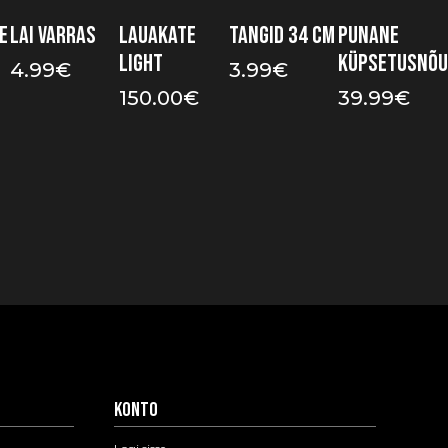
e
Lai varras
Lauakate
Tangid 34 cm
Punane
Light
küpsetusnõu
4.99
€
3.99
€
150.00
€
39.99
€
Konto