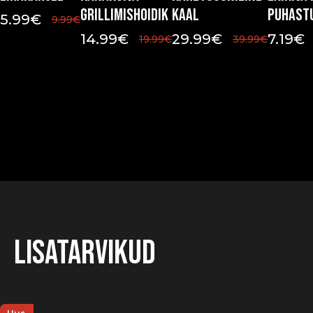
grillimishoidik
kaal
puhast
5.99
€
9.99
€
14.99
€
29.99
€
7.19
€
19.99
€
39.99
€
Lisatarvikud