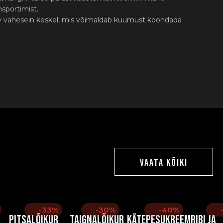
nsportimist.
av vahesein keskel, mis võimaldab kuumust koondada
VAATA KÕIKI
-33%
-30%
-40%
Pitsalõikur
Taignalõikur
Kätepesukreem
Ribi ja