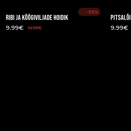
-33%
Ribi ja köögiviljade hoidik
Pitsalõ
9.99
€
9.99
€
14.99
€