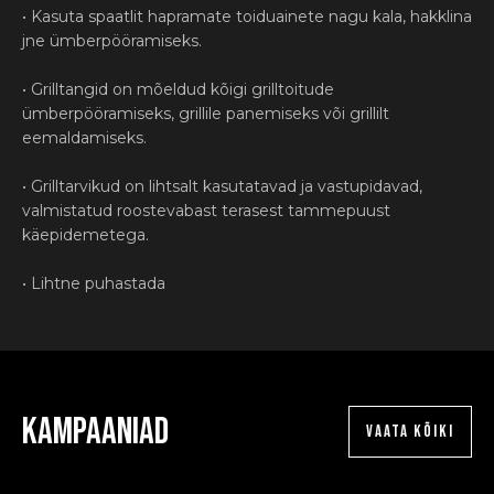
• Kasuta spaatlit hapramate toiduainete nagu kala, hakklina
jne ümberpööramiseks.
• Grilltangid on mõeldud kõigi grilltoitude
ümberpööramiseks, grillile panemiseks või grillilt
eemaldamiseks.
• Grilltarvikud on lihtsalt kasutatavad ja vastupidavad,
valmistatud roostevabast terasest tammepuust
käepidemetega.
• Lihtne puhastada
Kampaaniad
VAATA KÕIKI