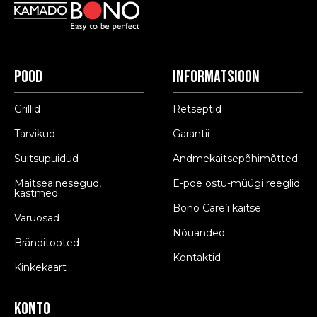
Pood
Informatsioon
Grillid
Retseptid
Tarvikud
Garantii
Suitsupuidud
Andmekaitsepõhimõtted
Maitseainesegud,
E-poe ostu-müügi reeglid
kastmed
Bono Care’i kaitse
Varuosad
Nõuanded
Bränditooted
Kontaktid
Kinkekaart
Konto