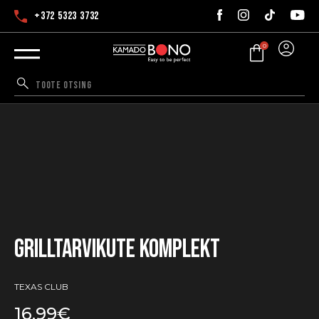
+372 5323 3732
0
Tere
Grilltarvikute komplekt
TEXAS CLUB
16.99
€