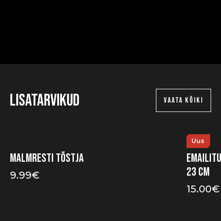
Lisatarvikud
VAATA KÕIKI
Uus
Malmresti tõstja
Emailit
23 cm
9.99
€
15.00
€