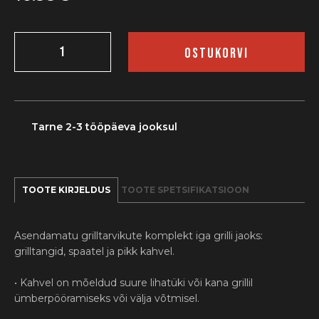
Grilltarvikute
komplekt
OSTUKORVI
kogus
Tarne 2-3 tööpäeva jooksul
TOOTE KIRJELDUS
TOOTE SPETSIFIKATSIOON
Asendamatu grilltarvikute komplekt iga grilli jaoks:
grilltangid, spaatel ja pikk kahvel.
• Kahvel on mõeldud suure lihatüki või kana grillil
ümberpööramiseks või välja võtmisel.