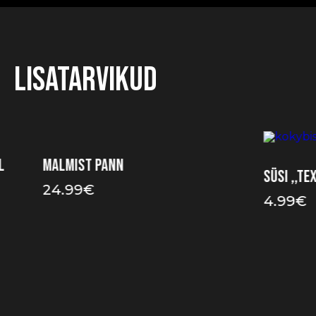
Lisatarvikud
L
Malmist pann
Süsi ,,Te
24.99
€
4.99
€