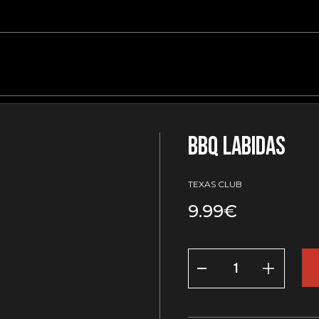
BBQ labidas
TEXAS CLUB
9.99
€
BBQ
labidas
kogus