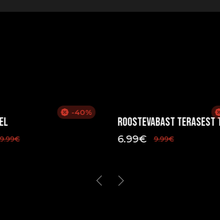
-40%
el
Roostevabast terasest 
6.99
€
9.99
€
9.99
€