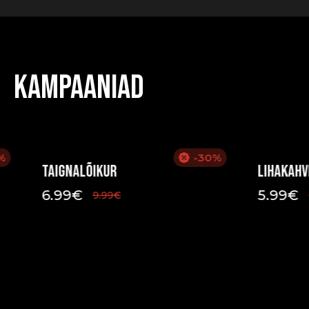
Kampaaniad
%
-30%
Taignalõikur
Lihakahv
6.99
€
5.99
€
9.99
€