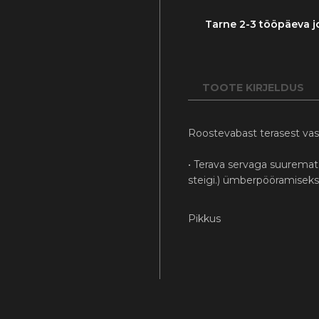
Tarne 2-3 tööpäeva j
TOOTE KIRJELDUS
Roostevabast terasest vas
• Terava servaga suuremate
steigi.) ümberpööramiseks
Pikkus