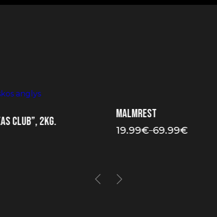
Malmrest
xas Club”, 2kg.
19.99
€
69.99
€
–