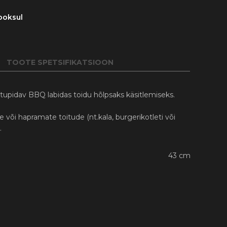
ooksul
TOOTE SPETSIFIKATSIOON
tupidav BBQ labidas toidu hõlpsaks käsitlemiseks.
 või hapramate toitude (nt.kala, burgerikotleti või
.
43 cm