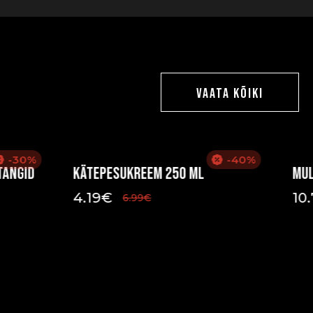
VAATA KÕIKI
-30%
-40%
tangid
Kätepesukreem 250 ml
Mul
4.19
€
10
6.99
€